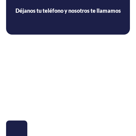
Déjanos tu teléfono y nosotros te llamamos
Servicio tecnico de aire
acondicionado Fujitsu en Sant
Feliu Guixols
con más de 35 años de experiencia
Nuestro equipo de técnicos está debidamente formado y
cuenta con la experiencia necesaria para ofrecer trabajos
de calidad al mejor precio.
Técnicos 100% certificados
Al contactarnos, puedes sentir plena confianza de