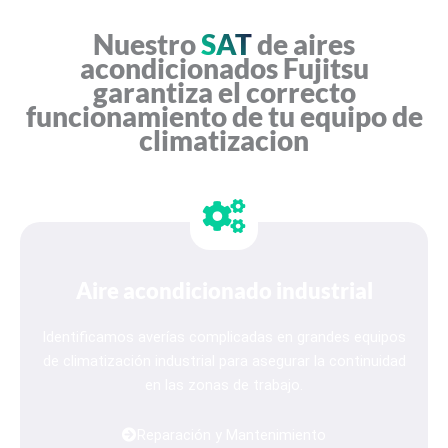
g
o
h
r
Nuestro
SAT
de aires
t
m
-
acondicionados Fujitsu
l
garantiza el correcto
i
g
funcionamiento de tu equipo de
h
climatizacion
t
Aire acondicionado industrial
Identificamos averías complicadas en grandes equipos
de climatización industrial para asegurar la continuidad
en las zonas de trabajo.
Reparación y Mantenimiento