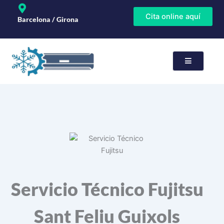
Ir
Cita online aquí
al
Barcelona / Girona
contenido
rvicios
paración
Servicio Técnico Fujitsu
Sant Feliu Guixols