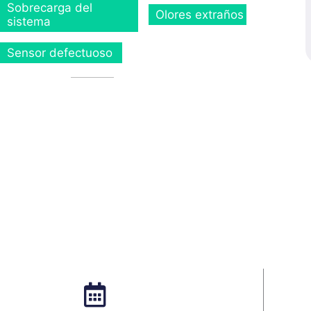
Sobrecarga del
Olores extraños
sistema
Sensor defectuoso
0
+
Días al año