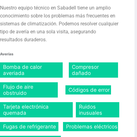
Nuestro equipo técnico en Sabadell tiene un amplio
conocimiento sobre los problemas más frecuentes en
sistemas de climatización. Podemos resolver cualquier
tipo de avería en una sola visita, asegurando
resultados duraderos.
Averías
Bomba de calor
Compresor
averiada
dañado
Flujo de aire
Códigos de error
obstruido
Tarjeta electrónica
Ruidos
quemada
inusuales
Fugas de refrigerante
Problemas eléctricos