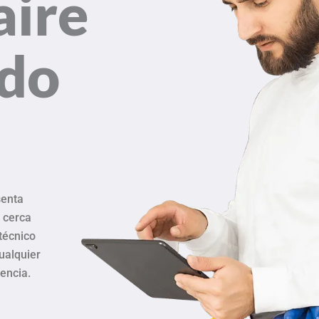
aire
ado
senta
s cerca
 técnico
ualquier
iencia.