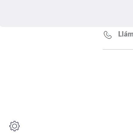
Llám
0
+
Días a la semana