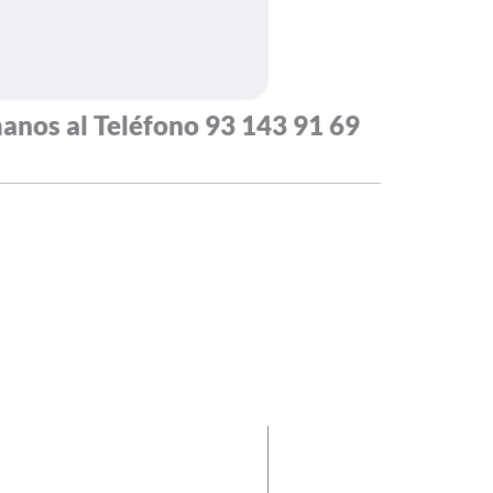
anos al Teléfono
93 143 91 69
0
+
Días de garantia