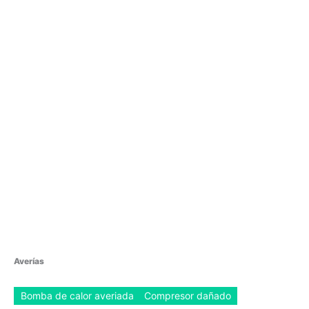
Averías
Bomba de calor averiada
Compresor dañado