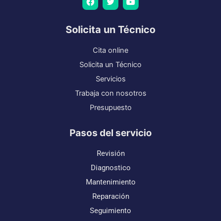
c
i
u
e
t
t
b
t
u
o
e
b
Solicita un Técnico
o
r
e
k
Cita online
Solicita un Técnico
Servicios
Trabaja con nosotros
Presupuesto
Pasos del servicio
Revisión
Diagnostico
Mantenimiento
Reparación
Seguimiento