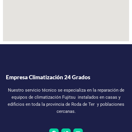
Empresa Climatización 24 Grados
Nuestro servicio técnico se especializa en la reparación de
equipos de climatización Fujitsu instalados en casas y
edificios en toda la provincia de Roda de Ter y poblaciones
cercanas.
F
T
Y
a
w
o