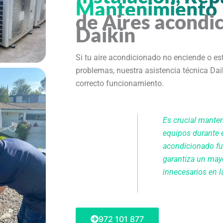
Mantenimiento
de Aires acondi
Daikin
Si tu aire acondicionado no enciende o e
problemas, nuestra asistencia técnica Dai
correcto funcionamiento.
Es crucial manten
equipos durante 
acondicionado f
garantiza un mayo
innecesarios en la
972 101 877