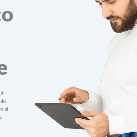
co
e
kin
ndo
n el
e.