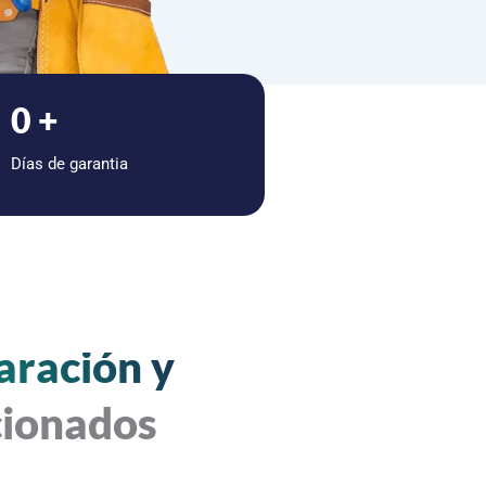
0
+
Días de garantia
aración y
cionados