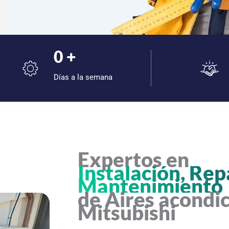
0
+
Días a la semana
Expertos en
Instalación, Rep
Mantenimiento
de Aires acondi
Mitsubishi