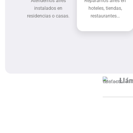
Atendemos aires
Reparamos aires en
instalados en
hoteles, tiendas,
residencias o casas.
restaurantes…
Llá