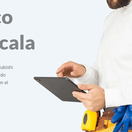
co
scala
subishi
ndo
n el