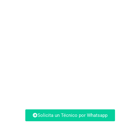
¿Quieres solicitar
una asistencia
técnica?
Evita quedarte más tiempo sin tu aire
acondicionado Mitsubishi funcionando de
forma óptima este verano.
Solicita un Técnico por Whatsapp