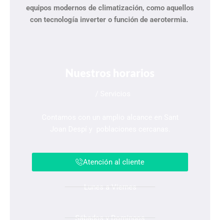
equipos modernos de climatización, como aquellos
con tecnología inverter o función de aerotermia.
Nuestros horarios
/ Servicios
Contamos con un amplio alcance en Sant
Joan Despí y poblaciones cercanas.
Atención al cliente
Lunes a Viernes
Sábados y Domingos