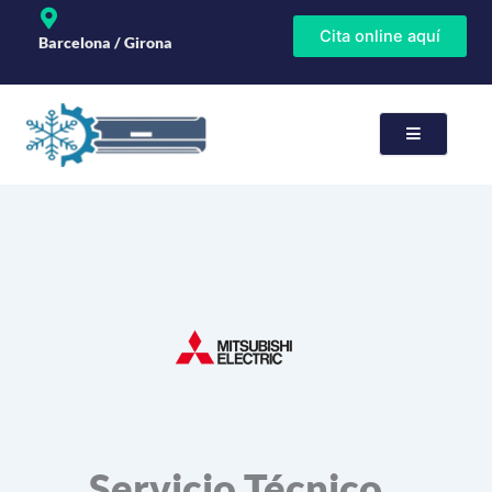
Ir
Cita online aquí
al
Barcelona / Girona
contenido
rvicios
paración
Servicio Técnico