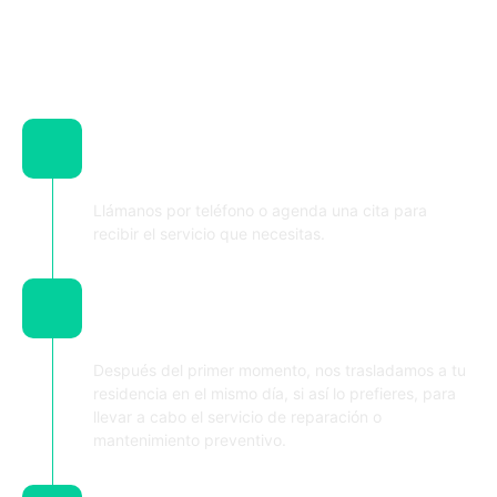
Contacta y solicita la visita de
nuestros técnicos
Llámanos por teléfono o agenda una cita para
recibir el servicio que necesitas.
Nos desplazamos hasta tu
residencia o local comercial
Después del primer momento, nos trasladamos a tu
residencia en el mismo día, si así lo prefieres, para
llevar a cabo el servicio de reparación o
mantenimiento preventivo.