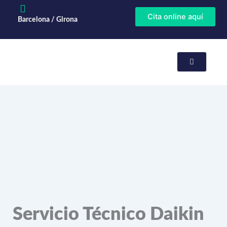
Ir
Cita online aquí
al
Barcelona / Girona
contenido
rvicios
paración
Servicio Técnico Daikin