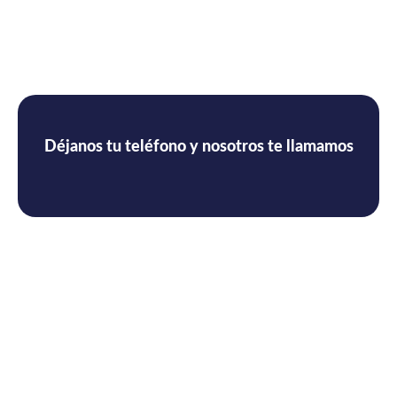
Déjanos tu teléfono y nosotros te llamamos
Servicio tecnico de aire
acondicionado Daikin en
Viladecans
con más de 35 años de experiencia
Nuestro equipo de técnicos está debidamente formado y
cuenta con la experiencia necesaria para ofrecer trabajos