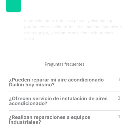
Realizamos el diagnostico y los
ajustes necesarios
Inspeccionamos todas las piezas y sistemas que
puedan estar involucrados en el mal funcionamiento
de tu equipo, y le damos solución en la primera
visita
Preguntas frecuentes
¿Pueden reparar mi aire acondicionado
Daikin hoy mismo?
¿Ofrecen servicio de instalación de aires
acondicionado?
¿Realizan reparaciones a equipos
industriales?