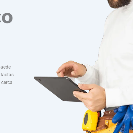
co
puede
ntactas
r cerca