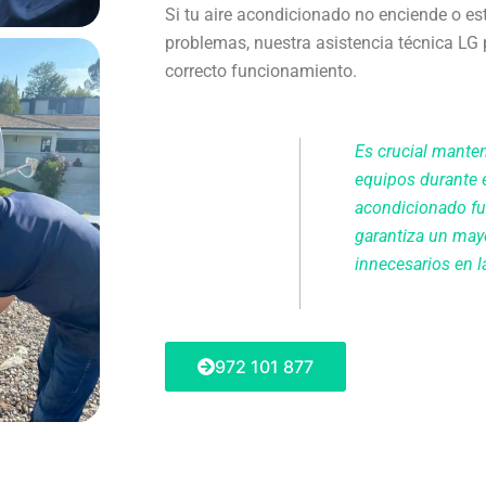
Si tu aire acondicionado no enciende o e
problemas, nuestra asistencia técnica LG 
correcto funcionamiento.
Es crucial manten
equipos durante 
acondicionado f
garantiza un mayo
innecesarios en la
972 101 877