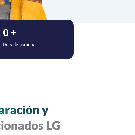
0
+
Días de garantia
aración y
cionados LG