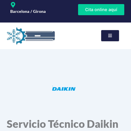
Ir
Cita online aquí
al
Barcelona / Girona
contenido
rvicios
paración
Servicio Técnico Daikin