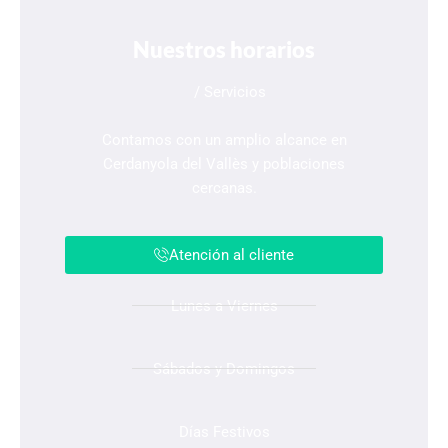
Nuestros horarios
/ Servicios
Contamos con un amplio alcance en
Cerdanyola del Vallès y poblaciones
cercanas.
Atención al cliente
Lunes a Viernes
Sábados y Domingos
Días Festivos