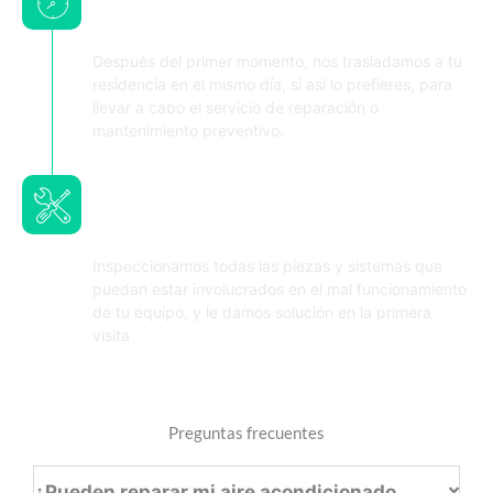
residencia o local comercial
Después del primer momento, nos trasladamos a tu
residencia en el mismo día, si así lo prefieres, para
llevar a cabo el servicio de reparación o
mantenimiento preventivo.
Realizamos el diagnostico y los
ajustes necesarios
Inspeccionamos todas las piezas y sistemas que
puedan estar involucrados en el mal funcionamiento
de tu equipo, y le damos solución en la primera
visita
Preguntas frecuentes
¿Pueden reparar mi aire acondicionado