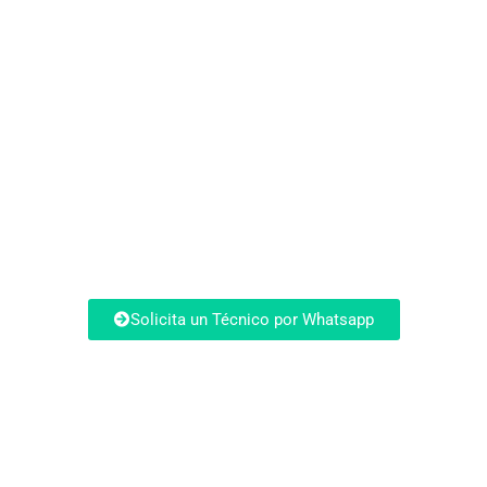
una asistencia
técnica?
Evita quedarte más tiempo sin tu aire
acondicionado Daikin funcionando de forma
óptima este verano.
Solicita un Técnico por Whatsapp